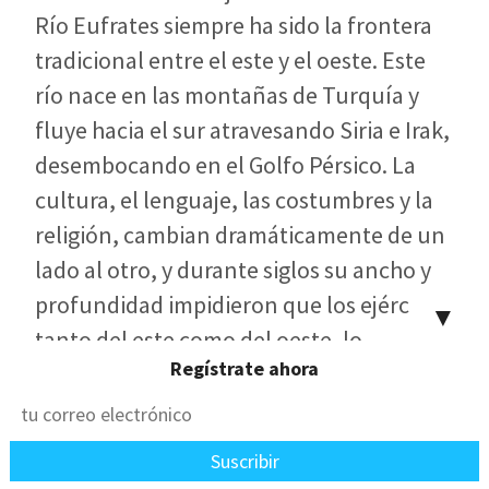
Río Eufrates siempre ha sido la frontera
tradicional entre el este y el oeste. Este
río nace en las montañas de Turquía y
fluye hacia el sur atravesando Siria e Irak,
desembocando en el Golfo Pérsico. La
cultura, el lenguaje, las costumbres y la
religión, cambian dramáticamente de un
lado al otro, y durante siglos su ancho y
profundidad impidieron que los ejércitos,
▼
tanto del este como del oeste, lo
Regístrate ahora
pudieran cruzar. Pero ahora, esta barrera,
representada por cuatro ángeles que
están atados, se estaba eliminando y un
inmenso ejército de 200 millones de