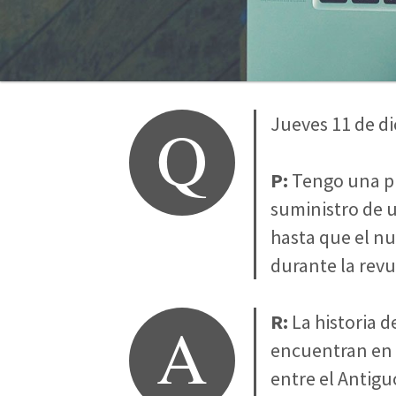
Q
Jueves 11 de d
P:
Tengo una pr
suministro de u
hasta que el nu
durante la revu
A
R:
La historia d
encuentran en l
entre el Antig