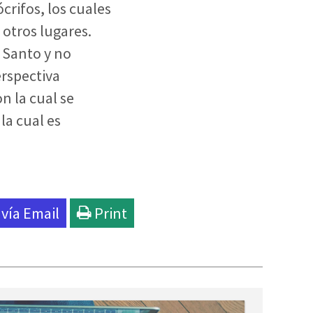
crifos, los cuales
 otros lugares.
u Santo y no
rspectiva
n la cual se
 la cual es
 vía
Email
Print