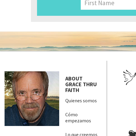
Name
Nombre
ABOUT
GRACE THRU
FAITH
Quienes somos
Cómo
empezamos
Lo que creemos