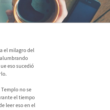
 el milagro del
as alumbrando
que eso sucedió
lo.
el Templo no se
urante el tiempo
e leer eso en el