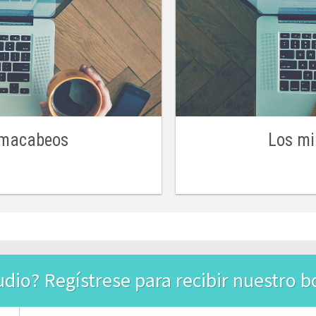
s macabeos
Los mi
udio? Regístrese para recibir nuestro bo