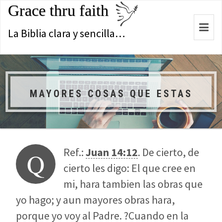
Grace thru faith
Togg
La Biblia clara y sencilla…
navi
MAYORES COSAS QUE ESTAS
Ref.:
Juan 14:12
. De cierto, de
Q
cierto les digo: El que cree en
mi, hara tambien las obras que
yo hago; y aun mayores obras hara,
porque yo voy al Padre. ?Cuando en la