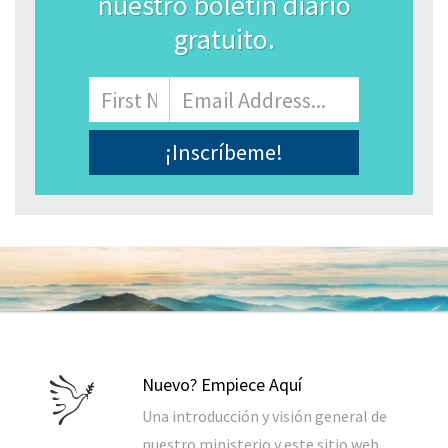
nuestro boletín diario
gratuito.
Name
Nombre
Correo
Electrónico
*
Nuevo? Empiece Aquí
Una introducción y visión general de
nuestro ministerio y este sitio web,