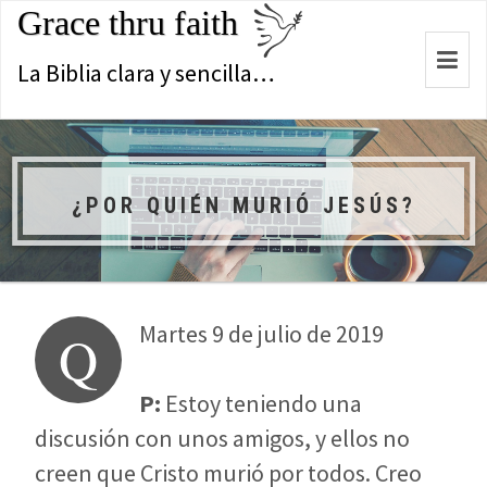
Grace thru faith
Togg
La Biblia clara y sencilla…
navi
¿POR QUIÉN MURIÓ JESÚS?
Martes 9 de julio de 2019
Q
P:
Estoy teniendo una
discusión con unos amigos, y ellos no
creen que Cristo murió por todos. Creo