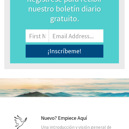
nuestro boletín diario
gratuito.
Name
Nombre
Correo
Electrónico
*
Nuevo? Empiece Aquí
Una introducción y visión general de