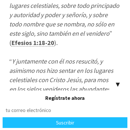
lugares celestiales, sobre todo principado
y autoridad y poder y señorío, y sobre
todo nombre que se nombra, no sólo en
este siglo, sino también en el venidero
”
(
Efesios 1:18-20
).
“
Y juntamente con él nos resucitó, y
asimismo nos hizo sentar en los lugares
celestiales con Cristo Jesús, para mostrar
▼
en los siglos venideros las abundantes
riquezas de su gracia en su bondad para
Regístrate ahora
con nosotros en Cristo Jesús
” (
Efesios
2:6-7
).